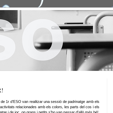
!
 de 1r d’ESO van realitzar una sessió de padrinatge amb els
s activitats relacionades amb els colors, les parts del cos i els
atge i de joc, on grans i petits s’ho van passar d’allò més bé!