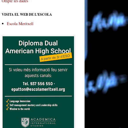
Omple les dades
VISITA EL WEB DE L'ESCOLA
Escola Meritxell