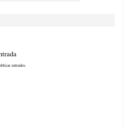
ntrada
blicar entrades.