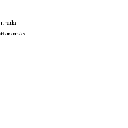
ntrada
blicar entrades.