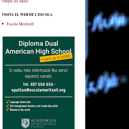
Omple les dades
VISITA EL WEB DE L'ESCOLA
Escola Meritxell