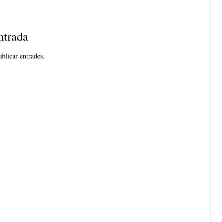
ntrada
blicar entrades.