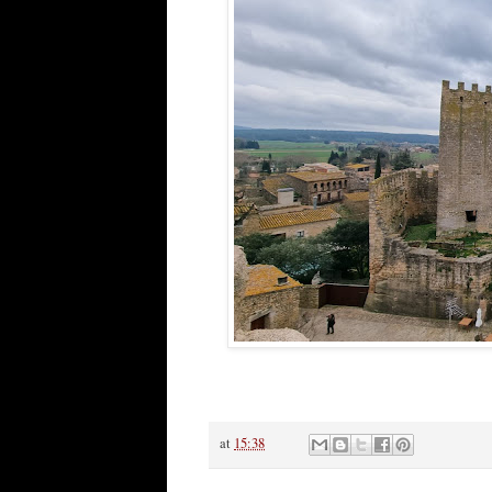
at
15:38