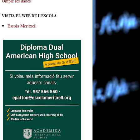
Omple les dades
VISITA EL WEB DE L'ESCOLA
Escola Meritxell